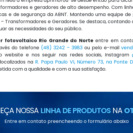
em 1988 a empresa aprimorou-se desde então para alca
formadores e geradores de alto desempenho. Com linha
cas e de segurança da ABNT. Mantendo uma equipe de p
LT – Transformadores e Geradores. Se destaca, contand
ar as necessidades do seu público.
or fotovoltaico Rio Grande do Norte
entre em cont
ravés do telefone
(48) 3242 – 3983
ou pelo e-mail
vend
o website e nos seguir nas redes sociais, Instagram
localizados na
R. Papa Paulo VI, Número 73, na Ponte 
a com a qualidade e com a sua satisfação.
EÇA NOSSA
LINHA DE PRODUTOS
NA
OT
Entre em contato preencheendo o formulário abaixo