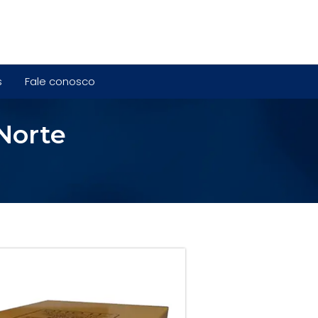
s
Fale conosco
 Norte