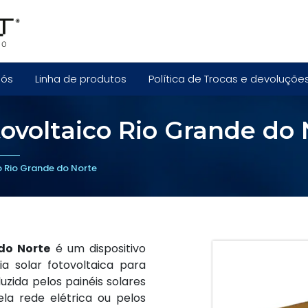
nós
Linha de produtos
Política de Trocas e devoluçõe
tovoltaico Rio Grande do
o Rio Grande do Norte
 do Norte
é um dispositivo
a solar fotovoltaica para
zida pelos painéis solares
ela rede elétrica ou pelos