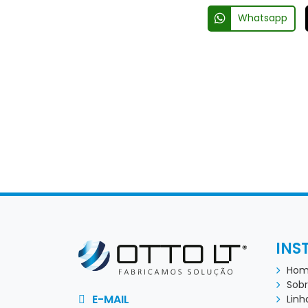
Whatsapp
INS
Ho
Sobr
E-MAIL
Linh