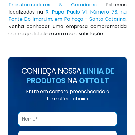
Transformadores & Geradores
. Estamos
localizados na
R. Papa Paulo VI, Número 73, na
Ponte Do Imaruim, em Palhoça – Santa Catarina
.
Venha conhecer uma empresa comprometida
com a qualidade e com a sua satisfação.
CONHEÇA NOSSA
LINHA DE
PRODUTOS
NA
OTTO LT
Entre em contato preencheendo o
formulário abaixo