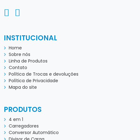
4 em 1
Carregadores
Conversor Automático
Divisor de Carga
Estabilizador Trifásico
Geradores
Inversores
Transformador Automático
CONTATO
(48) 99977-7486
(48) 3242-3983
LOCALIZAÇÃO
R. Papa Paulo VI, 73
Ponte do Imaruím
Palhoça - SC, 88130-780