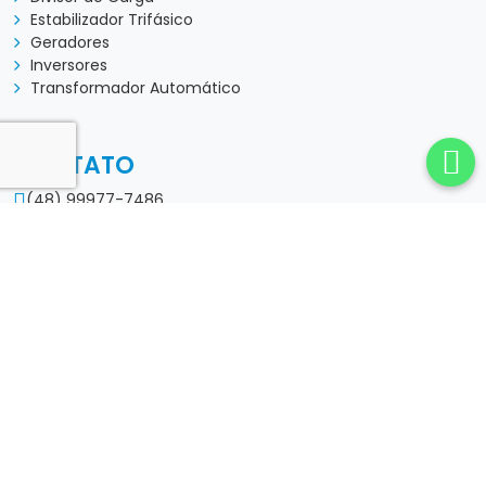
Otto LT
| Copyright © 2026 Todos os direitos Reservados.
Mapa do Site
G-Transparency
W3C
W3C
Desenvolvido por:
experts