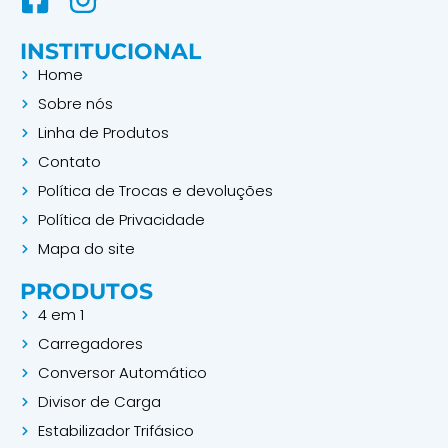
a
n
INSTITUCIONAL
c
s
Home
e
t
Sobre nós
b
a
Linha de Produtos
o
g
Contato
o
r
Política de Trocas e devoluções
k
a
Política de Privacidade
-
m
Mapa do site
s
PRODUTOS
q
4 em 1
u
Carregadores
a
Conversor Automático
r
Divisor de Carga
e
Estabilizador Trifásico