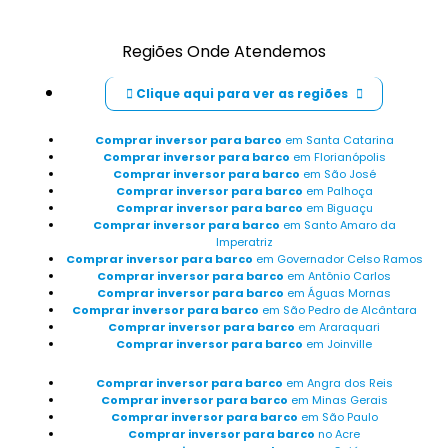
Venda nobreak stanby bateria externa
Regiões Onde Atendemos
Fabricante de nobreak inversor SP
Clique aqui para ver as regiões
Empresa fabricante de nobreak com suporte técnico
Comprar inversor para barco
em Santa Catarina
Empresa Gerador de energia em geral sp
Comprar inversor para barco
em Florianópolis
Comprar inversor para barco
em São José
Empresa Fabricante de Inversor 48v 220v
Comprar inversor para barco
em Palhoça
Comprar inversor para barco
em Biguaçu
Comprar inversor para barco
em Santo Amaro da
Fabricante de inversor de tensão 48v para 220v
Imperatriz
Comprar inversor para barco
em Governador Celso Ramos
Fabricante Conversor de energia 12V para 220V SP
Comprar inversor para barco
em Antônio Carlos
Comprar inversor para barco
em Águas Mornas
Comprar inversor para barco
em São Pedro de Alcântara
Conversor de energia 12v para 220v preço SP
Comprar inversor para barco
em Araraquari
Comprar inversor para barco
em Joinville
Gerador 5kva de qualidade Oferta
Comprar inversor para barco
em Angra dos Reis
comprar Geradores 5kva preço Oferta
Comprar inversor para barco
em Minas Gerais
Comprar inversor para barco
em São Paulo
Venda de geradores 5kva Oferta
Comprar inversor para barco
no Acre