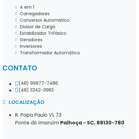
Carregador 50a 3 saídas Oferta
4 em 1
Carregadores
Venda de carregador 50a 3 saídas
Conversor Automático
Divisor de Carga
Compra de carregador 50a 3 saídas
Estabilizador Trifásico
Geradores
Venda de carregador náutico 100a
Inversores
Carregador náutico em Angra dos Reis
Transformador Automático
Carregador náutico no Rio de Janeiro
CONTATO
inversores Oferta melhor qualidade
(48) 99977-7486
Inversor de tensão nautico em MG
(48) 3242-3983
LOCALIZAÇÃO
Inversor de energia solar à venda com garantia
R. Papa Paulo VI, 73
Fabricante de transformador para barco
Ponte do Imaruím
Palhoça - SC, 88130-780
Transformador para barco Oferta
Inversor de tensão residencial Oferta