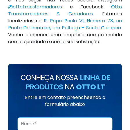
@ottotransformadores
e Facebook
Otto
Transformadores & Geradores
. Estamos
localizados na
R. Papa Paulo VI, Número 73, na
Ponte Do Imaruim, em Palhoça – Santa Catarina
.
Venha conhecer uma empresa comprometida
com a qualidade e com a sua satisfação.
CONHEÇA NOSSA
LINHA DE
PRODUTOS
NA
OTTO LT
Entre em contato preencheendo o
formulário abaixo