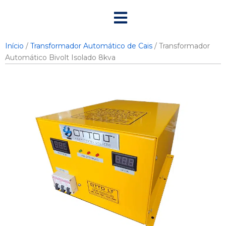
Ir
para
o
conteúdo
Início
/
Transformador Automático de Cais
/ Transformador
Automático Bivolt Isolado 8kva