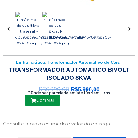
Linha naútica
Transformador Automático de Cais
,
-
TRANSFORMADOR AUTOMÁTICO BIVOLT
ISOLADO 8KVA
O
O
R$
6.990,00
R$
5.990,00
* Pode ser parcelado em ate 10x sem juros
preço
preço
Transformador
Comprar
Automático
original
atual
Bivolt
era:
é:
Isolado
8kva
Consulte o prazo estimado e valor da entrega
R$6.990,00.
R$5.990,00.
quantidade