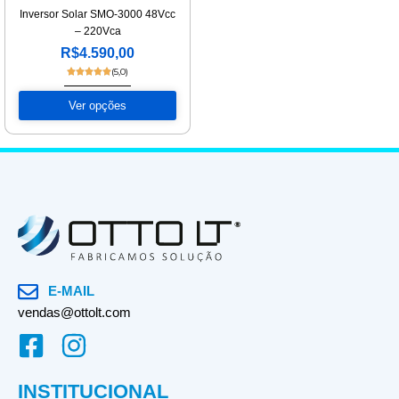
Inversor Solar SMO-3000 48Vcc
– 220Vca
R$
4.590,00
O
O
preço
preço
original
atual
Ver opções
era:
é:
R$4.990,00.
R$4.590,00.
E-MAIL
vendas@ottolt.com
F
I
a
n
INSTITUCIONAL
c
s