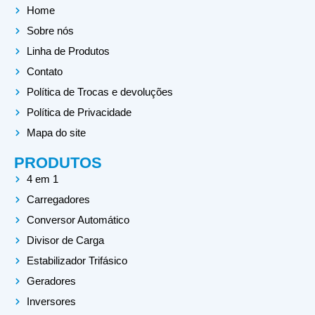
Home
e
t
Sobre nós
b
a
Linha de Produtos
o
g
Contato
o
r
Política de Trocas e devoluções
k
a
Política de Privacidade
-
m
Mapa do site
s
PRODUTOS
q
4 em 1
u
Carregadores
a
Conversor Automático
r
Divisor de Carga
e
Estabilizador Trifásico
Geradores
Inversores