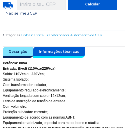
Não sei meu CEP
Categorias
Linha naútica
,
Transformador Automático de Cais
Descrição
Informações técnicas
Potência: 8kva.
Entrada: Bivolt
(
110Vca
/
220Vca
);
Saída:
110Vca
ou
220Vca
;
Sistema Isolado;
Com transformador isolador;
Equipamento regulado eletronicamente;
Ventilação forçada com cooler 12x12cm;
Leds de indicação de tensão de entrada;
Com voltímetro;
Proteção sub/sobre corrente;
Equipamento de acordo com as normas ABNT;
Equipamento marinizado, especial para motor home e náutica.