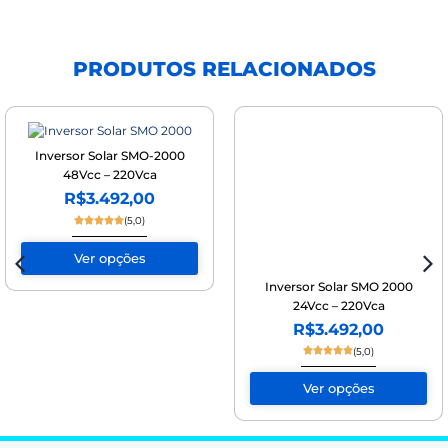
PRODUTOS RELACIONADOS
Inversor Solar SMO-2000
Inversor Solar SMO 2000
48Vcc – 220Vca
24Vcc – 220Vca
R$
3.492,00
R$
3.492,00
O
O
O
O
preço
preço
preço
preço
original
atual
original
atual
Ver opções
Ver opções
era:
é:
era:
é:
R$3.892,00.
R$3.492,00.
R$3.892,00.
R$3.492,00.