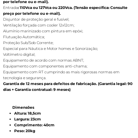
por telefone ou e-mail).
Entrada
: 110Vca
ou
127Vca
ou
220Vca. (Tensão específica: Consulte
preço por telefone ou e-mail).
Disjuntor de proteção geral e fusível;
Ventilação forçada com cooler 12x12cm;
Alumínio marinizado com pintura em epóxi;
Flutuação Automática;
Proteção Sub/Sob Corrente;
Especial para Náutica e Motor homes e Sonorização;
Voltímetro digital;
Equipamento de acordo com normas ABNT;
Equipamento com componentes anti-chama;
Equipamento com RT cumprindo as mais rigorosas normas em
tecnologia e segurança.
Garantia de 12 meses para defeitos de fabricação. (Garantia legal: 90
dias + Garantia contratual: 9 meses)
Dimensões
Altura: 18,5cm
Largura: 23cm
Comprimento: 40cm
Peso: 20kg