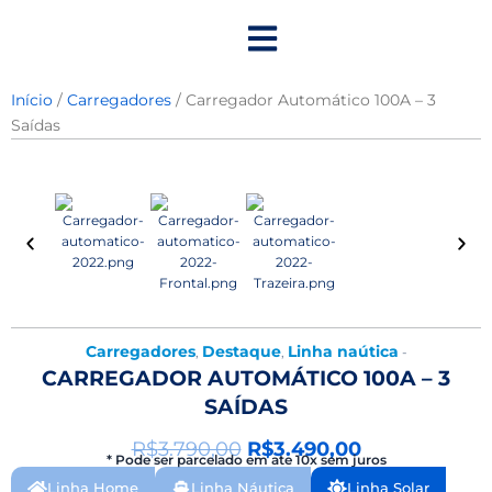
Ir
para
o
conteúdo
Início
/
Carregadores
/ Carregador Automático 100A – 3
Saídas
Carregadores
Destaque
Linha naútica
,
,
-
CARREGADOR AUTOMÁTICO 100A – 3
SAÍDAS
O
O
R$
3.790,00
R$
3.490,00
* Pode ser parcelado em ate 10x sem juros
preço
preço
Linha Home
Linha Náutica
Linha Solar