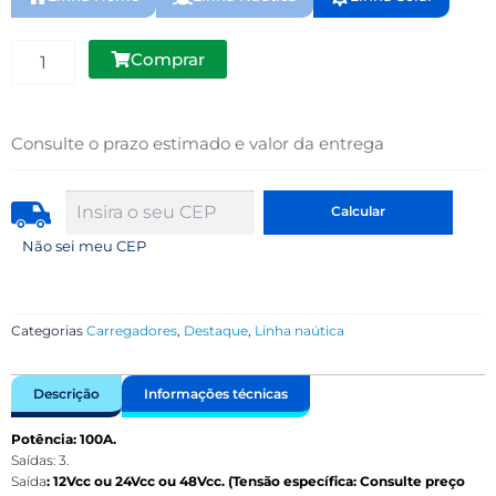
original
atual
era:
é:
Carregador
Comprar
Automático
R$3.790,00.
R$3.490,00.
100A
-
3
Consulte o prazo estimado e valor da entrega
Saídas
quantidade
Não sei meu CEP
Categorias
Carregadores
,
Destaque
,
Linha naútica
Descrição
Informações técnicas
Potência: 100A.
Saídas: 3.
Saída
: 12Vcc
ou
24Vcc
ou
48Vcc. (Tensão específica: Consulte preço