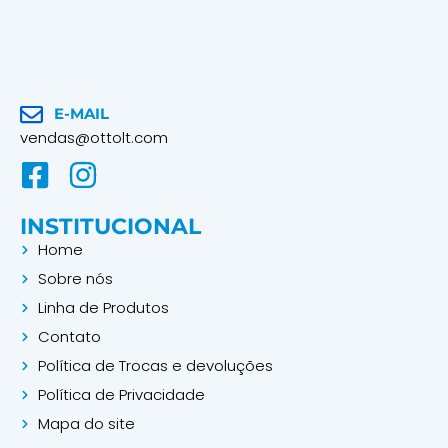
E-MAIL
vendas@ottolt.com
F
I
a
n
INSTITUCIONAL
c
s
Home
e
t
Sobre nós
b
a
Linha de Produtos
o
g
Contato
o
r
Política de Trocas e devoluções
k
a
Política de Privacidade
-
m
Mapa do site
s