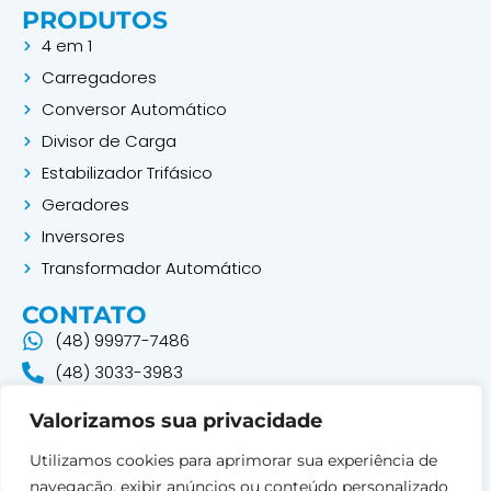
PRODUTOS
q
4 em 1
u
Carregadores
a
Conversor Automático
r
Divisor de Carga
e
Estabilizador Trifásico
Geradores
Inversores
Transformador Automático
CONTATO
(48) 99977-7486
(48) 3033-3983
LOCALIZAÇÃO
R. Papa Paulo VI, 73 - Pte. do Imaruim
Valorizamos sua privacidade
Palhoça - SC, 88130-780
Utilizamos cookies para aprimorar sua experiência de
navegação, exibir anúncios ou conteúdo personalizado